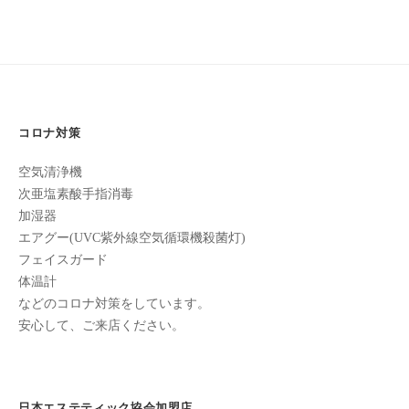
ゲ
全
ー
予
シ
約
ョ
制
の
ン
プ
コロナ対策
ラ
空気清浄機
イ
次亜塩素酸手指消毒
ベ
加湿器
ー
エアグー(UVC紫外線空気循環機殺菌灯)
ト
フェイスガード
サ
体温計
ロ
などのコロナ対策をしています。
ン
安心して、ご来店ください。
で
す
。
ま
日本エステティック協会加盟店