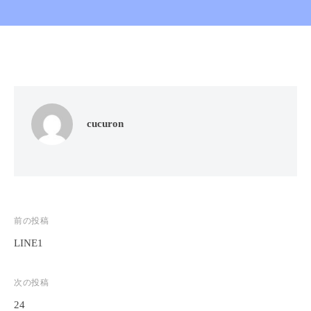
ン
ち
C
の
u
良
c
い
u
時
r
間
o
を
cucuron
す
n
ご
し
て
も
ら
投
前の投稿
う
LINE1
稿
た
ナ
め
次の投稿
ビ
の
24
完