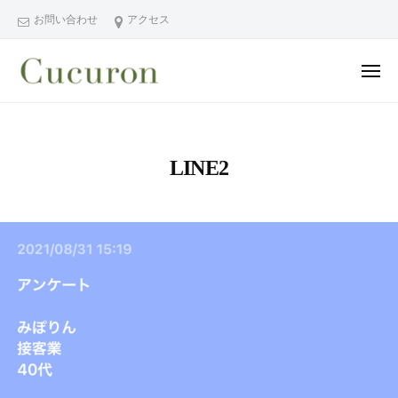
ー
コ
分
お問い合わせ
アクセス
ン
県
テ
中
メ
ン
津
ニ
ュ
大
大
市
ツ
ー
分
分
プ
へ
県
ラ
県
ス
LINE2
中
イ
中
キ
ベ
津
津
ッ
ー
市
市
プ
ト
の
プ
フ
プ
ラ
ェ
ラ
イ
イ
イ
シ
ベ
ベ
ャ
ー
ー
ル
ト
ト
ヘ
サ