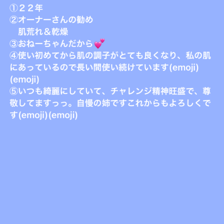
フ
ッ
ロ
ェ
ド
ン
ス
イ
C
パ
シ
u
エ
ャ
c
ス
ル
u
テ
r
ヘ
サ
o
ッ
ロ
n
ン
ド
で
C
ス
す
u
パ
。
c
エ
お
u
ス
客
r
テ
o
様
n
サ
に
気
ロ
持