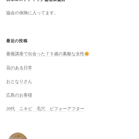
た
協会の保険に入ってます。
来
た
い
と
最近の投稿
思
っ
薔薇講座で出会った７５歳の素敵な女性
て
花のある日常
も
ら
おとなりさん
え
る
広島のお客様
サ
ロ
20代 ニキビ 毛穴 ビフォーアフター
ン
を
心
が