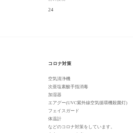
投
い
24
ま
稿
す
ナ
。
ビ
県
ゲ
北
で
ー
は
コロナ対策
シ
唯
ョ
空気清浄機
一
次亜塩素酸手指消毒
体
ン
加湿器
質
エアグー(UVC紫外線空気循環機殺菌灯)
改
フェイスガード
善
体温計
や
などのコロナ対策をしています。
綺