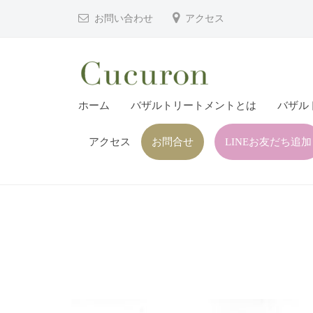
津
コ
お問い合わせ
アクセス
市
ン
プ
テ
ラ
ン
イ
ツ
大
大
ベ
ホーム
バザルトリートメントとは
バザル
へ
分
分
ー
ス
県
ト
アクセス
お問合せ
LINEお友だち追加
県
キ
フ
中
中
ッ
ェ
津
津
プ
イ
市
市
シ
の
プ
ャ
プ
ル
ラ
ラ
ヘ
イ
イ
ッ
ベ
ベ