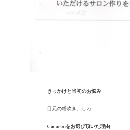
イ
ベ
ー
ト
サ
ロ
ン
で
す
。
ま
きっかけと当初のお悩み
た
来
目元の粉吹き、しわ
た
い
Cucuronをお選び頂いた理由
と