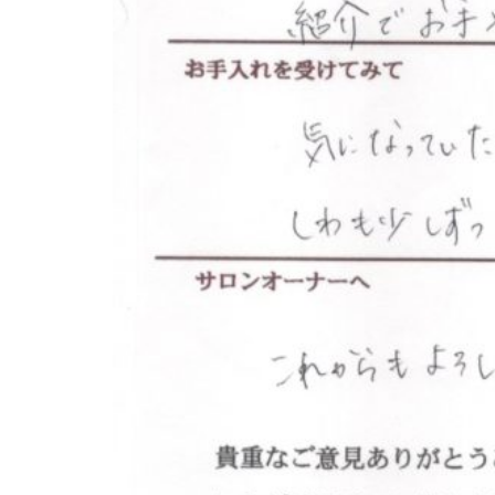
て
も
ら
う
た
め
の
完
全
予
約
制
の
プ
ラ