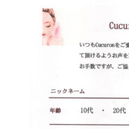
ド
ー
ー
ス
ト
ト
パ
サ
フ
エ
ロ
ス
ェ
ン
テ
イ
C
サ
シ
u
ロ
c
ャ
ン
u
ル
C
r
ヘ
u
o
c
ッ
n
u
ド
で
r
ス
す
o
パ
。
n
お