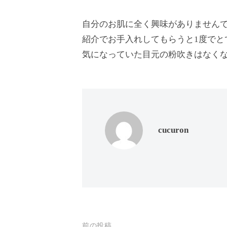
思
自分のお肌に全く興味がありません
っ
て
紹介でお手入れしてもらうと1度でと
も
気になっていた目元の粉吹きはなく
ら
え
る
サ
ロ
cucuron
ン
を
心
が
け
て
前の投稿