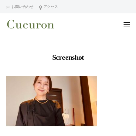
ー
コ
分
お問い合わせ
アクセス
ン
県
テ
中
メ
ン
津
ニ
ュ
大
大
市
ツ
ー
分
分
プ
へ
県
ラ
県
ス
Screenshot
中
イ
中
キ
ベ
津
津
ッ
ー
市
市
プ
ト
の
プ
フ
プ
ラ
ェ
ラ
イ
イ
イ
シ
ベ
ベ
ャ
ー
ー
ル
ト
ト
ヘ
サ