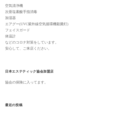
ン
ン
ち
空気清浄機
C
の
次亜塩素酸手指消毒
u
良
加湿器
c
い
エアグー(UVC紫外線空気循環機殺菌灯)
u
時
フェイスガード
r
体温計
間
などのコロナ対策をしています。
o
を
安心して、ご来店ください。
す
n
ご
し
て
日本エステティック協会加盟店
も
ら
協会の保険に入ってます。
う
た
め
最近の投稿
の
完