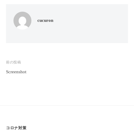
フ
ッ
ロ
ェ
ド
ン
ス
イ
C
cucuron
パ
シ
u
エ
ャ
c
ス
ル
u
テ
r
ヘ
サ
o
ッ
ロ
投
前の投稿
n
ン
ド
Screenshot
稿
で
C
ス
す
u
ナ
パ
。
c
ビ
エ
お
u
ス
ゲ
客
r
テ
o
様
ー
n
サ
に
シ
気
ロ
コロナ対策
ョ
持