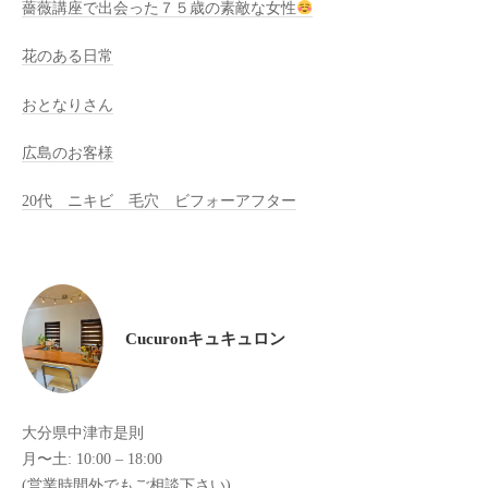
薔薇講座で出会った７５歳の素敵な女性
全
予
花のある日常
約
制
おとなりさん
の
広島のお客様
プ
ラ
20代 ニキビ 毛穴 ビフォーアフター
イ
ベ
ー
ト
サ
Cucuronキュキュロン
ロ
ン
で
す
大分県中津市是則
。
月〜土: 10:00 – 18:00
ま
(営業時間外でもご相談下さい)