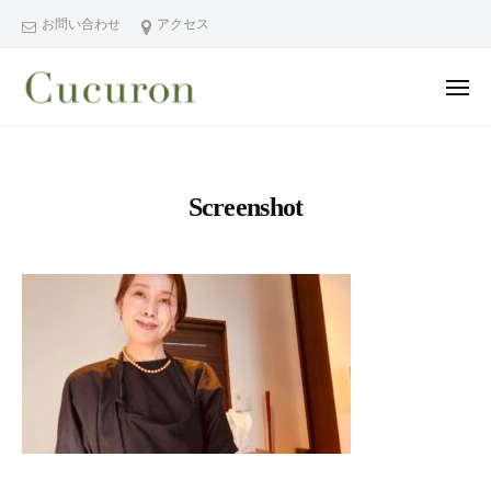
ー
コ
分
お問い合わせ
アクセス
ン
県
テ
中
メ
ン
津
ニ
ュ
大
大
市
ツ
ー
分
分
プ
へ
県
ラ
県
ス
Screenshot
中
イ
中
キ
ベ
津
津
ッ
ー
市
市
プ
ト
の
プ
フ
プ
ラ
ェ
ラ
イ
イ
イ
シ
ベ
ベ
ャ
ー
ー
ル
ト
ト
ヘ
サ