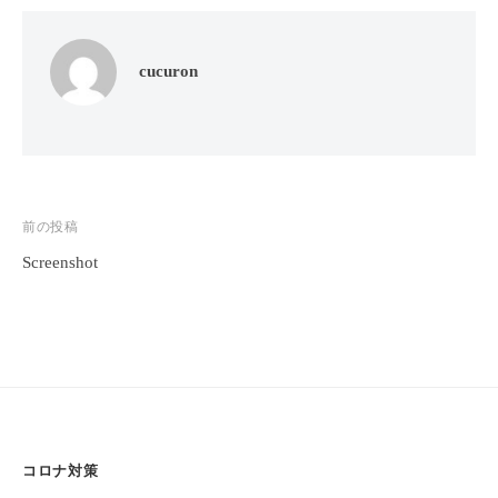
フ
ッ
ロ
ェ
ド
ン
ス
イ
cucuron
C
パ
シ
u
エ
ャ
c
ス
ル
u
テ
r
ヘ
サ
o
ッ
ロ
投
前の投稿
n
ン
ド
Screenshot
稿
で
C
ス
す
ナ
u
パ
。
c
ビ
エ
お
u
ゲ
ス
客
r
テ
ー
o
様
n
サ
に
シ
気
ロ
コロナ対策
ョ
持