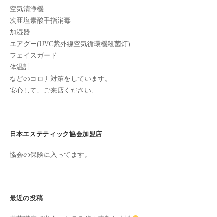
ン
ン
ち
空気清浄機
C
次亜塩素酸手指消毒
の
u
加湿器
良
c
エアグー(UVC紫外線空気循環機殺菌灯)
い
u
フェイスガード
時
体温計
r
間
などのコロナ対策をしています。
o
を
安心して、ご来店ください。
す
n
ご
し
て
日本エステティック協会加盟店
も
ら
協会の保険に入ってます。
う
た
め
最近の投稿
の
完