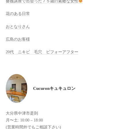
薔薇講座で出会った７５歳の素敵な女性
全
予
花のある日常
約
おとなりさん
制
の
広島のお客様
プ
ラ
20代 ニキビ 毛穴 ビフォーアフター
イ
ベ
ー
ト
サ
Cucuronキュキュロン
ロ
ン
で
大分県中津市是則
す
月〜土: 10:00 – 18:00
。
(営業時間外でもご相談下さい)
ま