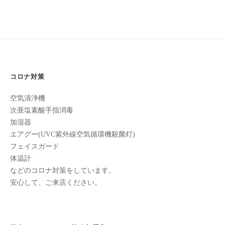
フ
ッ
ロ
ェ
4D30-
ド
ン
ス
イ
AC73-
C
パ
シ
u
700BEB0B24CF
エ
ャ
c
ス
ル
u
2021
テ
コロナ対策
r
ヘ
年
サ
o
ッ
空気清浄機
1
ロ
n
次亜塩素酸手指消毒
月
ン
ド
で
加湿器
9
C
ス
す
エアグー(UVC紫外線空気循環機殺菌灯)
日
u
パ
。
フェイスガード
by
c
エ
体温計
お
cucuron
u
ス
などのコロナ対策をしています。
客
r
テ
安心して、ご来店ください。
o
様
n
サ
に
気
ロ
持