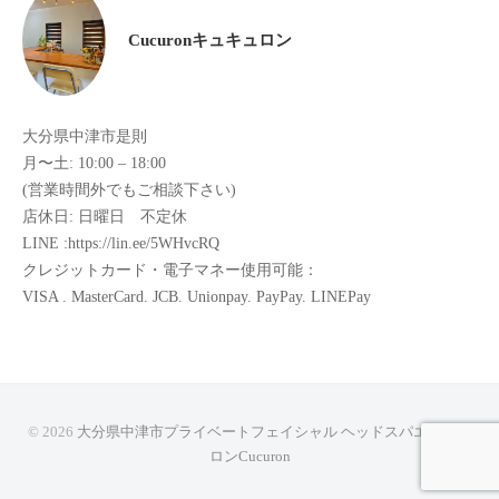
全
Cucuronキュキュロン
予
約
制
の
大分県中津市是則
プ
月〜土: 10:00 – 18:00
ラ
(営業時間外でもご相談下さい)
店休日: 日曜日 不定休
イ
LINE :https://lin.ee/5WHvcRQ
ベ
クレジットカード・電子マネー使用可能：
ー
VISA . MasterCard. JCB. Unionpay. PayPay. LINEPay
ト
サ
ロ
ン
で
© 2026
大分県中津市プライベートフェイシャル ヘッドスパエステサ
す
ロンCucuron
。
ま