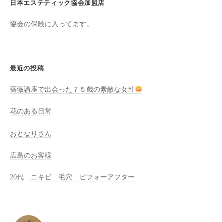
ン
日本エステティック協会加盟店
ち
C
の
協会の保険に入ってます。
u
良
c
い
u
時
最近の投稿
r
間
o
を
薔薇講座で出会った７５歳の素敵な女性
す
n
ご
花のある日常
し
て
おとなりさん
も
広島のお客様
ら
う
20代 ニキビ 毛穴 ビフォーアフター
た
め
の
完