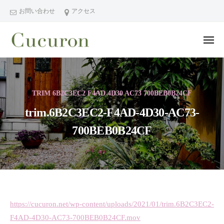
ー
コ
分
お問い合わせ
アクセス
ン
県
テ
中
メ
ン
津
ニ
ュ
大
大
市
ツ
ー
分
分
プ
へ
県
ラ
県
ス
TRIM 6B2C3EC2 F4AD 4D30 AC73 700BEB0B24CF
中
イ
中
キ
ベ
津
trim.6B2C3EC2-F4AD-4D30-AC73-
津
ッ
ー
市
市
プ
700BEB0B24CF
ト
の
プ
フ
プ
ラ
ェ
ラ
イ
イ
イ
シ
ベ
ベ
ャ
ー
ー
trim.6B2C3EC2-
ル
https://cucuron.net/wp-content/uploads/2021/01/trim.6B2C3EC2-
ト
ト
ヘ
F4AD-4D30-AC73-700BEB0B24CF.mov
サ
F4AD-