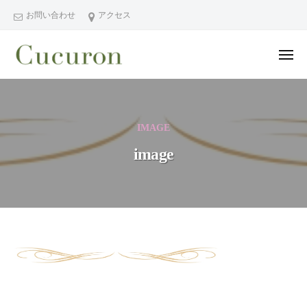
ー
コ
分
お問い合わせ
アクセス
ン
県
テ
中
メ
ン
津
ニ
ュ
大
大
市
ツ
ー
分
分
プ
へ
県
ラ
県
ス
IMAGE
中
イ
中
キ
ベ
津
image
津
ッ
ー
市
市
プ
ト
の
プ
フ
プ
ラ
ェ
ラ
イ
イ
イ
シ
ベ
ベ
image
ャ
ー
ー
ル
ト
2022
ト
ヘ
サ
年