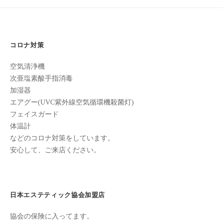
フ
ッ
ロ
9
ェ
ド
月
ン
ス
イ
9
C
パ
シ
日
u
コロナ対策
エ
ャ
by
c
ス
空気清浄機
cucuron
ル
u
テ
次亜塩素酸手指消毒
r
ヘ
サ
加湿器
o
ッ
ロ
エアグー(UVC紫外線空気循環機殺菌灯)
n
ン
ド
フェイスガード
で
C
ス
体温計
す
u
などのコロナ対策をしています。
パ
。
c
安心して、ご来店ください。
エ
お
u
ス
客
r
テ
o
様
n
サ
に
日本エステティック協会加盟店
気
ロ
協会の保険に入ってます。
持