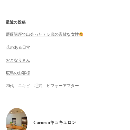
ン
ち
C
の
u
良
最近の投稿
c
い
u
時
薔薇講座で出会った７５歳の素敵な女性
r
間
花のある日常
o
を
す
n
おとなりさん
ご
し
広島のお客様
て
も
20代 ニキビ 毛穴 ビフォーアフター
ら
う
た
め
の
Cucuronキュキュロン
完