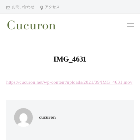
ー
コ
分
お問い合わせ
アクセス
ン
県
テ
中
メ
ン
津
ニ
ュ
大
大
市
ツ
ー
分
分
プ
へ
県
ラ
県
ス
IMG_4631
中
イ
中
キ
ベ
津
津
ッ
ー
市
市
プ
ト
https://cucuron.net/wp-content/uploads/2021/09/IMG_4631.mov
の
プ
フ
プ
ラ
ェ
ラ
イ
イ
イ
シ
ベ
ベ
cucuron
ャ
ー
ー
ル
ト
ト
ヘ
サ