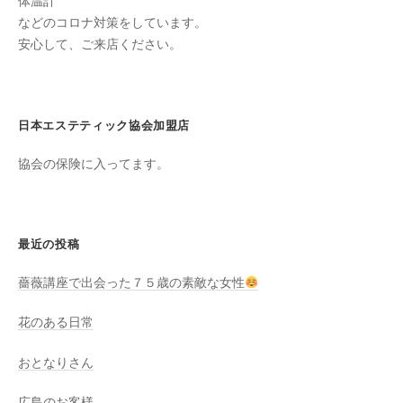
ン
体温計
ち
などのコロナ対策をしています。
C
の
安心して、ご来店ください。
u
良
c
い
u
時
r
日本エステティック協会加盟店
間
o
を
協会の保険に入ってます。
す
n
ご
し
て
最近の投稿
も
薔薇講座で出会った７５歳の素敵な女性
ら
う
花のある日常
た
め
おとなりさん
の
完
広島のお客様