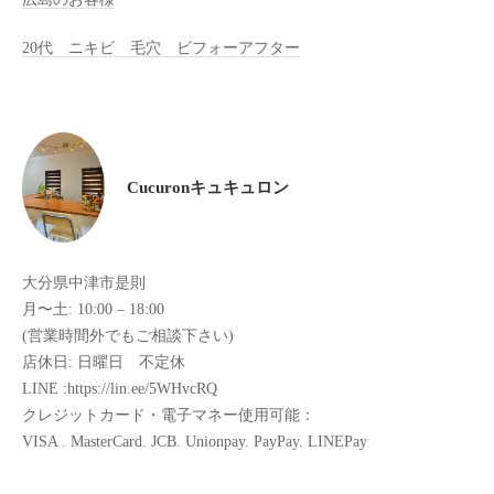
全
20代 ニキビ 毛穴 ビフォーアフター
予
約
制
の
プ
Cucuronキュキュロン
ラ
イ
ベ
ー
大分県中津市是則
ト
月〜土: 10:00 – 18:00
サ
(営業時間外でもご相談下さい)
ロ
店休日: 日曜日 不定休
ン
LINE :https://lin.ee/5WHvcRQ
で
クレジットカード・電子マネー使用可能：
す
VISA . MasterCard. JCB. Unionpay. PayPay. LINEPay
。
ま