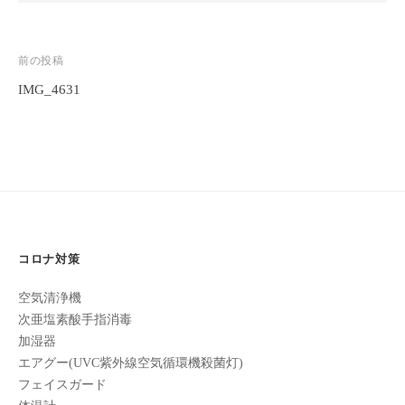
フ
ッ
ロ
ェ
ド
ン
ス
イ
C
投
前の投稿
パ
シ
u
IMG_4631
稿
エ
ャ
c
ス
ナ
ル
u
テ
ビ
r
ヘ
サ
o
ッ
ゲ
ロ
n
ン
ド
ー
で
C
ス
シ
す
u
パ
コロナ対策
。
ョ
c
エ
お
u
ン
空気清浄機
ス
客
r
次亜塩素酸手指消毒
テ
o
様
加湿器
n
サ
に
エアグー(UVC紫外線空気循環機殺菌灯)
気
ロ
フェイスガード
持