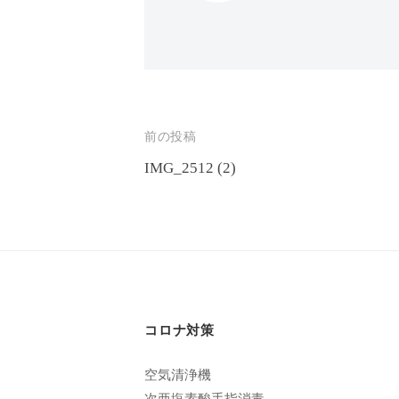
エ
客
ス
様
テ
に
サ
気
ロ
持
投
前の投稿
ン
ち
IMG_2512 (2)
稿
C
の
ナ
u
良
い
c
ビ
時
u
ゲ
間
r
ー
を
o
コロナ対策
す
シ
n
ご
ョ
空気清浄機
し
次亜塩素酸手指消毒