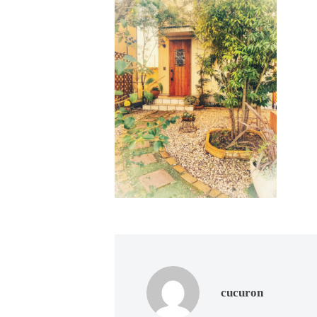
ド
ー
ー
ス
ト
ト
パ
サ
フ
エ
ロ
ス
ェ
ン
テ
イ
C
サ
シ
u
ロ
c
ャ
ン
u
ル
C
r
ヘ
u
o
c
ッ
n
u
ド
で
r
ス
す
o
cucuron
パ
。
n
お