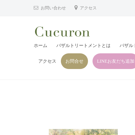
津
コ
お問い合わせ
アクセス
市
ン
プ
テ
ラ
ン
イ
ツ
大
大
ベ
ホーム
バザルトリートメントとは
バザル
へ
分
分
ー
ス
県
ト
アクセス
お問合せ
LINEお友だち追加
県
キ
フ
中
中
ッ
ェ
津
津
プ
イ
市
市
シ
の
プ
ャ
プ
ル
ラ
ラ
ヘ
イ
イ
ッ
ベ
ベ