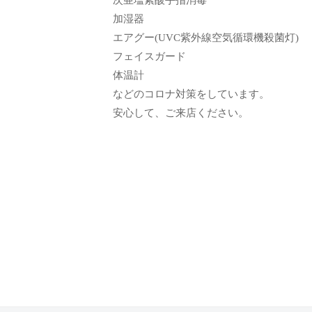
ン
て
加湿器
も
エアグー(UVC紫外線空気循環機殺菌灯)
ら
フェイスガード
う
体温計
た
などのコロナ対策をしています。
め
安心して、ご来店ください。
の
完
全
予
約
制
の
プ
ラ