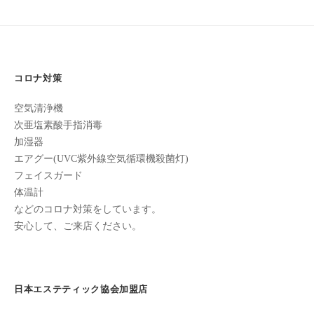
ン
ち
ゲ
C
の
ー
u
良
c
シ
い
u
コロナ対策
ョ
時
r
間
ン
空気清浄機
o
を
次亜塩素酸手指消毒
す
n
加湿器
ご
エアグー(UVC紫外線空気循環機殺菌灯)
し
フェイスガード
て
体温計
も
などのコロナ対策をしています。
ら
安心して、ご来店ください。
う
た
め
日本エステティック協会加盟店
の
完