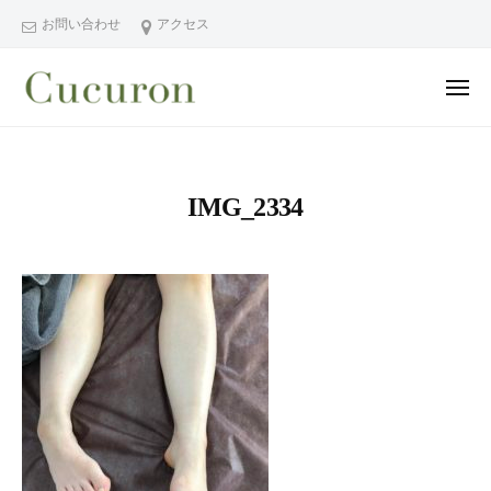
ー
コ
分
お問い合わせ
アクセス
ン
県
テ
中
メ
ン
津
ニ
ュ
大
大
市
ツ
ー
分
分
プ
へ
県
ラ
県
ス
IMG_2334
中
イ
中
キ
ベ
津
津
ッ
ー
市
市
プ
ト
の
プ
フ
プ
ラ
ェ
ラ
イ
イ
イ
シ
ベ
ベ
ャ
ー
ー
ル
ト
ト
ヘ
サ