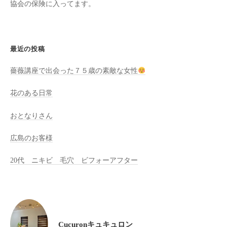
協会の保険に入ってます。
全
予
約
制
最近の投稿
の
薔薇講座で出会った７５歳の素敵な女性
プ
ラ
花のある日常
イ
ベ
おとなりさん
ー
ト
広島のお客様
サ
20代 ニキビ 毛穴 ビフォーアフター
ロ
ン
で
す
。
Cucuronキュキュロン
ま