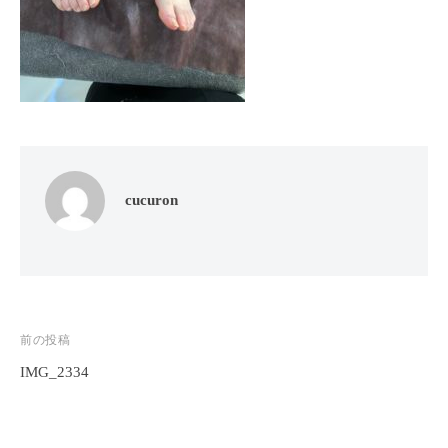
フ
ッ
ロ
ェ
ド
ン
ス
イ
C
パ
シ
u
エ
ャ
c
ス
ル
u
テ
r
ヘ
サ
o
ッ
ロ
cucuron
n
ン
ド
で
C
ス
す
u
パ
。
c
エ
お
u
ス
投
前の投稿
客
r
テ
o
様
IMG_2334
稿
n
サ
に
ナ
気
ロ
ビ
持