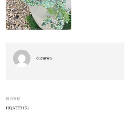
フ
ッ
ロ
ェ
ド
ン
ス
イ
C
パ
シ
u
エ
ャ
c
ス
ル
u
テ
r
ヘ
サ
o
ッ
ロ
cucuron
n
ン
ド
で
C
ス
す
u
パ
。
c
エ
お
u
ス
投
前の投稿
客
r
テ
o
様
HQATE3151
稿
n
サ
に
ナ
気
ロ
ビ
持