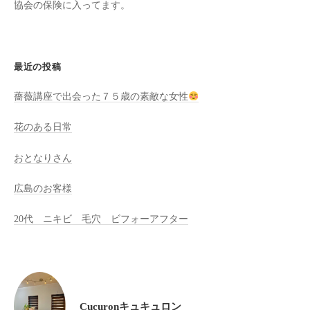
協会の保険に入ってます。
全
予
約
制
最近の投稿
の
薔薇講座で出会った７５歳の素敵な女性
プ
ラ
花のある日常
イ
ベ
おとなりさん
ー
ト
広島のお客様
サ
20代 ニキビ 毛穴 ビフォーアフター
ロ
ン
で
す
。
Cucuronキュキュロン
ま