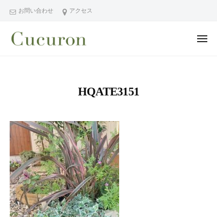
ー
コ
分
お問い合わせ
アクセス
ン
県
テ
中
メ
ン
津
ニ
ュ
大
大
市
ツ
ー
分
分
プ
へ
県
ラ
県
ス
HQATE3151
中
イ
中
キ
ベ
津
津
ッ
ー
市
市
プ
ト
の
プ
フ
プ
ラ
ェ
ラ
イ
イ
イ
シ
ベ
ベ
ャ
ー
ー
ル
ト
ト
ヘ
サ