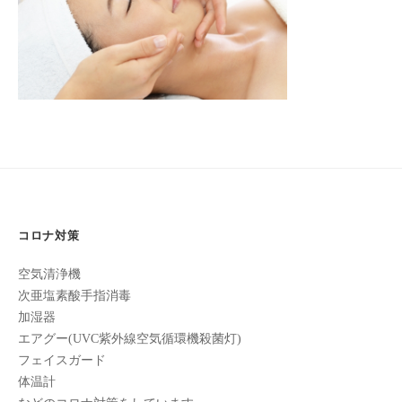
フ
ッ
ロ
ェ
2
ド
ン
ス
イ
C
2022
パ
シ
u
年
エ
ャ
c
11
ス
ル
u
月
テ
r
ヘ
4
サ
o
ッ
日
ロ
n
by
ン
ド
で
turkeyturkey
C
ス
コロナ対策
す
u
パ
。
c
空気清浄機
エ
お
u
次亜塩素酸手指消毒
ス
客
r
加湿器
テ
o
様
エアグー(UVC紫外線空気循環機殺菌灯)
n
サ
に
フェイスガード
気
ロ
体温計
持