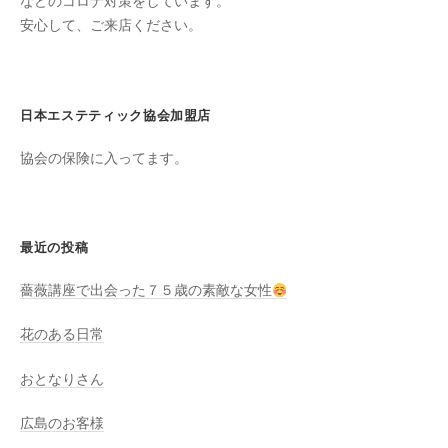
ン
などのコロナ対策をしています。
ち
安心して、ご来店ください。
C
の
u
良
c
い
u
日本エステティック協会加盟店
時
r
間
協会の保険に入ってます。
o
を
す
n
ご
し
最近の投稿
て
薔薇講座で出会った７５歳の素敵な女性
も
ら
花のある日常
う
た
おとなりさん
め
の
広島のお客様
完