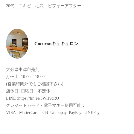
20代 ニキビ 毛穴 ビフォーアフター
全
予
約
制
の
プ
Cucuronキュキュロン
ラ
イ
ベ
大分県中津市是則
ー
月〜土: 10:00 – 18:00
ト
(営業時間外でもご相談下さい)
サ
店休日: 日曜日 不定休
ロ
LINE :https://lin.ee/5WHvcRQ
ン
クレジットカード・電子マネー使用可能：
で
VISA . MasterCard. JCB. Unionpay. PayPay. LINEPay
す
。
ま