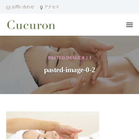
ー
コ
分
お問い合わせ
アクセス
ン
県
テ
中
メ
ン
津
ニ
ュ
大
大
市
ツ
ー
分
分
プ
へ
県
ラ
県
ス
PASTED IMAGE 0 2 3
中
イ
中
キ
ベ
津
pasted-image-0-2
津
ッ
ー
市
市
プ
ト
の
プ
フ
プ
ラ
ェ
ラ
イ
イ
イ
シ
ベ
ベ
pasted-
ャ
ー
ー
image-
ル
ト
ト
ヘ
サ
0-