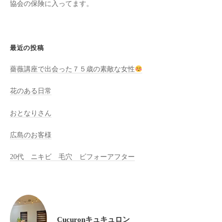
協会の保険に入ってます。
全
予
約
制
最近の投稿
の
薔薇講座で出会った７５歳の素敵な女性
プ
ラ
花のある日常
イ
ベ
おとなりさん
ー
ト
広島のお客様
サ
20代 ニキビ 毛穴 ビフォーアフター
ロ
ン
で
す
。
Cucuronキュキュロン
ま