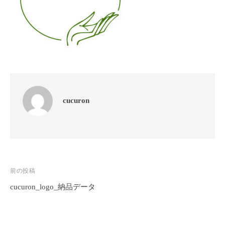
フ
ッ
ロ
ェ
ド
ン
ス
イ
C
パ
シ
u
エ
ャ
c
ス
ル
u
テ
r
ヘ
サ
o
ッ
ロ
cucuron
n
ン
ド
で
C
ス
す
u
パ
。
c
エ
お
u
ス
投
前の投稿
客
r
テ
o
様
cucuron_logo_納品データ
稿
n
サ
に
ナ
気
ロ
ビ
持