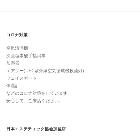
ン
ち
ゲ
C
の
ー
u
良
c
シ
い
u
コロナ対策
ョ
時
r
間
ン
空気清浄機
o
を
次亜塩素酸手指消毒
す
n
加湿器
ご
エアグー(UVC紫外線空気循環機殺菌灯)
し
フェイスガード
て
体温計
も
などのコロナ対策をしています。
ら
安心して、ご来店ください。
う
た
め
日本エステティック協会加盟店
の
完