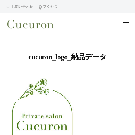
ー
コ
分
お問い合わせ
アクセス
ン
県
テ
中
メ
ン
津
ニ
ュ
大
大
市
ツ
ー
分
分
プ
へ
県
ラ
県
ス
cucuron_logo_納品データ
中
イ
中
キ
ベ
津
津
ッ
ー
市
市
プ
ト
の
プ
フ
プ
ラ
ェ
ラ
イ
イ
イ
シ
ベ
ベ
ャ
ー
ー
ル
ト
ト
ヘ
サ