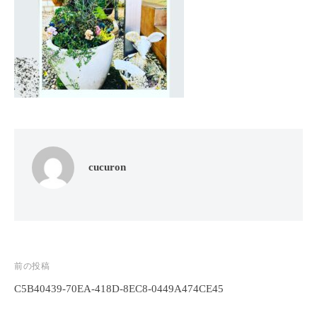
フ
ッ
ロ
ェ
ド
ン
ス
イ
C
パ
シ
u
エ
ャ
c
ス
ル
u
テ
r
ヘ
サ
o
ッ
ロ
n
ン
ド
cucuron
で
C
ス
す
u
パ
。
c
エ
お
u
ス
客
r
テ
o
様
投
前の投稿
n
サ
に
C5B40439-70EA-418D-8EC8-0449A474CE45
稿
気
ロ
ナ
持