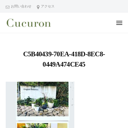
ー
コ
分
お問い合わせ
アクセス
ン
県
テ
中
メ
ン
津
ニ
ュ
大
大
市
ツ
ー
分
分
プ
へ
県
ラ
県
ス
C5B40439-70EA-418D-8EC8-
中
イ
中
キ
ベ
津
0449A474CE45
津
ッ
ー
市
市
プ
ト
の
プ
フ
プ
ラ
ェ
ラ
イ
イ
イ
シ
ベ
ベ
ャ
ー
ー
ル
ト
ト
ヘ
サ