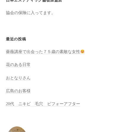
日本エステティック協会加盟店
全
協会の保険に入ってます。
予
約
制
の
最近の投稿
プ
ラ
薔薇講座で出会った７５歳の素敵な女性
イ
ベ
花のある日常
ー
おとなりさん
ト
サ
広島のお客様
ロ
ン
20代 ニキビ 毛穴 ビフォーアフター
で
す
。
ま