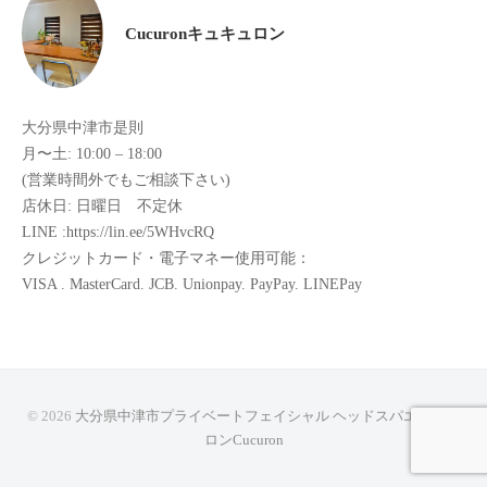
た
Cucuronキュキュロン
来
た
い
大分県中津市是則
と
月〜土: 10:00 – 18:00
思
(営業時間外でもご相談下さい)
っ
店休日: 日曜日 不定休
て
LINE :https://lin.ee/5WHvcRQ
も
クレジットカード・電子マネー使用可能：
ら
VISA . MasterCard. JCB. Unionpay. PayPay. LINEPay
え
る
サ
ロ
ン
© 2026
大分県中津市プライベートフェイシャル ヘッドスパエステサ
を
ロンCucuron
心
が