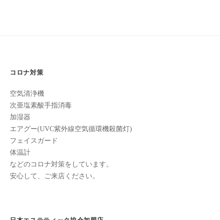
ン
ち
ビ
C
の
u
ゲ
良
c
ー
い
u
時
シ
r
間
コロナ対策
ョ
o
を
ン
空気清浄機
す
n
次亜塩素酸手指消毒
ご
加湿器
し
エアグー(UVC紫外線空気循環機殺菌灯)
て
フェイスガード
も
体温計
ら
などのコロナ対策をしています。
う
安心して、ご来店ください。
た
め
の
完