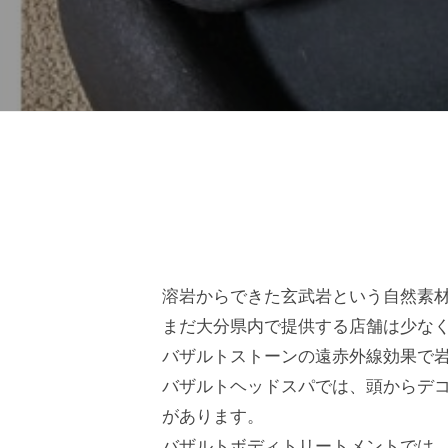
ド
ー
ー
ス
ト
ト
パ
サ
フ
エ
ロ
ス
ェ
ン
テ
イ
C
サ
シ
u
バ
ロ
c
ャ
ン
ザ
u
ル
C
r
ヘ
u
ル
溶岩からできた玄武岩という自然素
o
c
ッ
まだ大分県内で提供する店舗は少な
n
ト
u
ド
バザルトストーンの遠赤外線効果で
で
r
ス
ス
バザルトヘッドスパでは、頭からデ
す
o
パ
があります。
。
n
ト
バザルトボディトリートメントでは
お