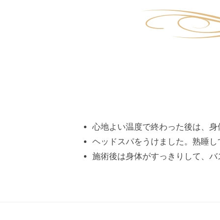
思
っ
て
も
ら
え
る
サ
ロ
心地よい温度で終わった後は、身
ン
ヘッドスパをうけました。熟睡し
を
施術後は身体がすっきりして、バ
心
が
け
て