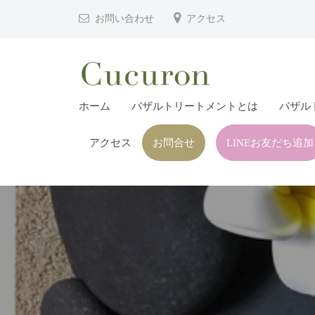
津
コ
お問い合わせ
アクセス
市
ン
プ
テ
ラ
ン
イ
ツ
大
大
ベ
ホーム
バザルトリートメントとは
バザル
へ
分
分
ー
ス
県
ト
アクセス
お問合せ
LINEお友だち追加
県
キ
フ
中
中
ッ
ェ
津
津
プ
イ
市
市
シ
の
プ
ャ
プ
ル
ラ
ラ
ヘ
イ
イ
ッ
ベ
ベ