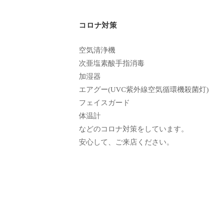
い
ま
コロナ対策
す
。
空気清浄機
県
次亜塩素酸手指消毒
北
加湿器
で
エアグー(UVC紫外線空気循環機殺菌灯)
は
フェイスガード
唯
体温計
などのコロナ対策をしています。
一
安心して、ご来店ください。
体
質
改
善
や
綺