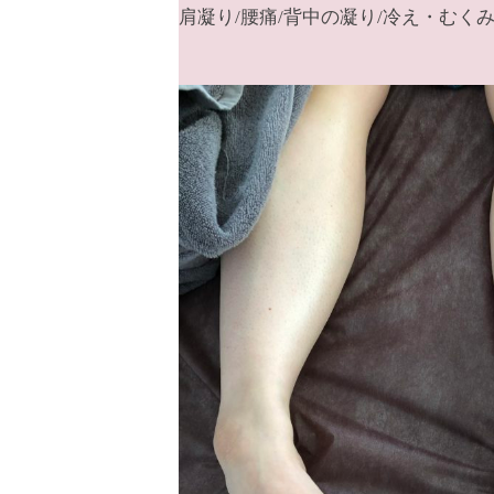
肩凝り/腰痛/背中の凝り/冷え・むくみ
て
も
ら
う
た
め
の
完
全
予
約
制
の
プ
ラ