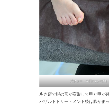
イ
ベ
ー
ト
サ
ロ
ン
で
す
。
ま
た
ビフォー
左脚だけバザル
来
た
歩き癖で脚の形が変形して甲と甲が
い
バザルトトリートメント後は脚がま
と