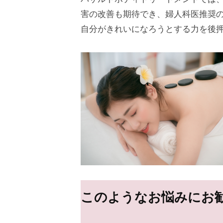
エ
害の改善も期待でき、婦人科医推奨
客
ー
ス
様
自分がきれいになろうとする力を後
テ
ン
に
サ
気
ロ
2026
持
年
ン
ち
4
C
の
月
u
良
27
い
c
日
時
u
by
間
cucuron
r
を
o
す
このようなお悩みにお
n
ご
し