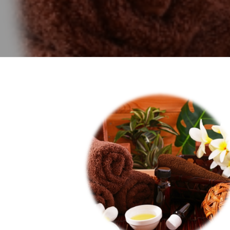
ド
ー
ー
ス
ト
ト
パ
サ
フ
エ
ロ
ス
ェ
ン
テ
イ
C
サ
シ
u
sasie3
ロ
c
ャ
ン
u
2022
ル
C
r
年
ヘ
u
o
11
c
ッ
月
n
u
ド
18
で
r
ス
日
す
o
by
パ
。
n
turkeyturkey
お