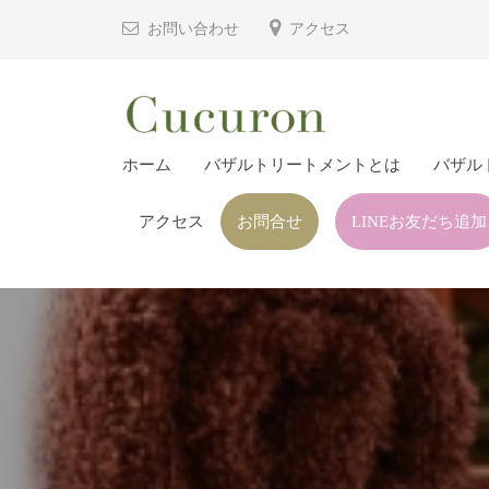
津
コ
お問い合わせ
アクセス
市
ン
プ
テ
ラ
ン
イ
ツ
大
大
ベ
ホーム
バザルトリートメントとは
バザル
へ
分
分
ー
ス
県
ト
アクセス
お問合せ
LINEお友だち追加
県
キ
フ
中
中
ッ
ェ
津
津
プ
イ
市
市
シ
の
プ
ャ
プ
ル
ラ
ラ
ヘ
イ
イ
ッ
ベ
ベ