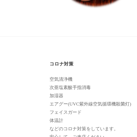
エ
客
ス
様
テ
に
サ
気
ロ
持
ン
ち
C
の
コロナ対策
u
良
空気清浄機
い
c
次亜塩素酸手指消毒
時
u
加湿器
間
r
エアグー(UVC紫外線空気循環機殺菌灯)
を
o
フェイスガード
す
体温計
n
ご
などのコロナ対策をしています。
し
安心して、ご来店ください。