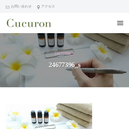
ー
コ
分
お問い合わせ
アクセス
ン
県
テ
中
メ
ン
津
ニ
ュ
大
大
市
ツ
ー
分
分
プ
へ
県
ラ
県
ス
24677396_S
中
イ
中
キ
ベ
津
24677396_s
津
ッ
ー
市
市
プ
ト
の
プ
フ
プ
ラ
ェ
ラ
イ
イ
イ
シ
ベ
ベ
24677396_s
ャ
ー
ー
ル
ト
2022
ト
ヘ
サ
年