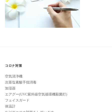
フ
ッ
ロ
11
ェ
ド
月
ン
ス
イ
18
C
パ
シ
日
u
エ
ャ
by
c
ス
turkeyturkey
ル
u
テ
r
ヘ
サ
o
ッ
ロ
n
ン
ド
で
C
ス
コロナ対策
す
u
パ
。
c
空気清浄機
エ
お
u
次亜塩素酸手指消毒
ス
客
r
加湿器
テ
o
様
エアグー(UVC紫外線空気循環機殺菌灯)
n
サ
に
フェイスガード
気
ロ
体温計
持