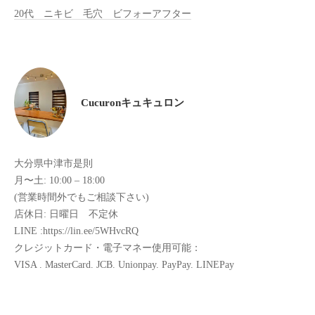
20代 ニキビ 毛穴 ビフォーアフター
全
予
約
制
の
プ
Cucuronキュキュロン
ラ
イ
ベ
大分県中津市是則
ー
月〜土: 10:00 – 18:00
ト
(営業時間外でもご相談下さい)
サ
店休日: 日曜日 不定休
ロ
LINE :https://lin.ee/5WHvcRQ
ン
クレジットカード・電子マネー使用可能：
で
VISA . MasterCard. JCB. Unionpay. PayPay. LINEPay
す
。
ま