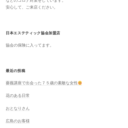
ン
などのコロナ対策をしています。
ち
安心して、ご来店ください。
C
の
u
良
c
い
u
日本エステティック協会加盟店
時
r
間
協会の保険に入ってます。
o
を
す
n
ご
し
最近の投稿
て
薔薇講座で出会った７５歳の素敵な女性
も
ら
花のある日常
う
た
おとなりさん
め
の
広島のお客様
完