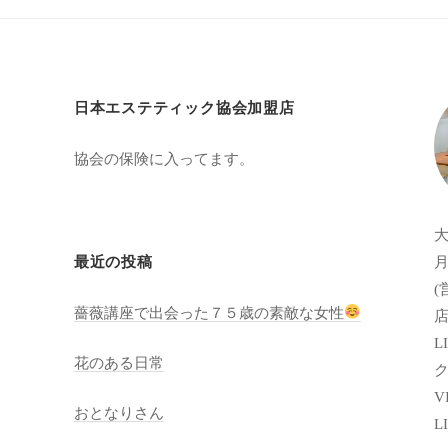
日本エステティック協会加盟店
協会の保険に入ってます。
月
最近の投稿
(
薔薇講座で出会った７５歳の素敵な女性
店
LI
花のある日常
VI
おとなりさん
L