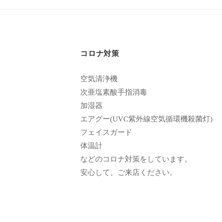
エ
客
ス
様
テ
に
サ
コロナ対策
気
ロ
持
空気清浄機
ン
ち
次亜塩素酸手指消毒
C
の
加湿器
u
良
エアグー(UVC紫外線空気循環機殺菌灯)
い
c
フェイスガード
時
体温計
u
間
などのコロナ対策をしています。
r
安心して、ご来店ください。
を
o
す
n
ご
し