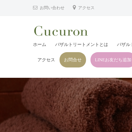
津
コ
お問い合わせ
アクセス
市
ン
プ
テ
ラ
ン
イ
ツ
大
大
ベ
ホーム
バザルトリートメントとは
バザル
へ
分
分
ー
ス
県
ト
アクセス
お問合せ
LINEお友だち追加
県
キ
フ
中
中
ッ
ェ
津
津
プ
イ
市
市
シ
の
プ
ャ
プ
ル
ラ
ラ
ヘ
イ
イ
ッ
ベ
ベ