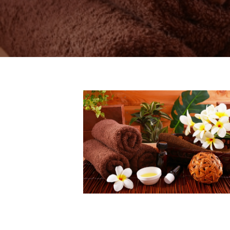
ド
ー
ー
ス
ト
ト
パ
サ
フ
エ
ロ
ス
ェ
ン
テ
イ
C
サ
シ
u
24564710_s
ロ
c
ャ
ン
u
2022
ル
C
r
年
ヘ
u
o
11
c
ッ
月
n
u
ド
18
で
r
ス
日
す
o
by
パ
。
n
turkeyturkey
お