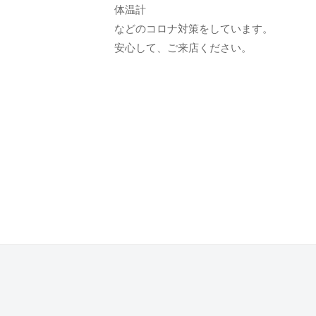
体温計
て
などのコロナ対策をしています。
も
安心して、ご来店ください。
ら
う
た
め
の
完
全
予
約
制
の
プ
ラ