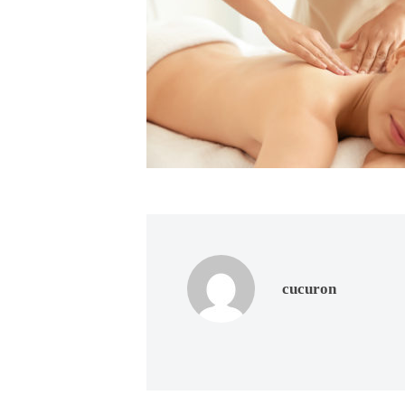
ド
ー
ー
ス
ト
ト
パ
サ
フ
エ
ロ
ス
ェ
ン
テ
イ
C
サ
シ
u
ロ
c
ャ
ン
u
ル
C
r
ヘ
u
o
c
ッ
cucuron
n
u
ド
で
r
ス
す
o
パ
。
n
お