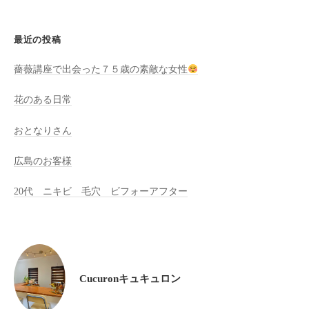
全
予
最近の投稿
約
制
薔薇講座で出会った７５歳の素敵な女性
の
プ
花のある日常
ラ
おとなりさん
イ
ベ
広島のお客様
ー
ト
20代 ニキビ 毛穴 ビフォーアフター
サ
ロ
ン
で
す
Cucuronキュキュロン
。
ま