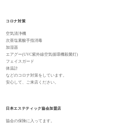
ン
ー
ち
C
の
シ
u
良
コロナ対策
ョ
c
い
ン
u
空気清浄機
時
r
次亜塩素酸手指消毒
間
加湿器
o
を
エアグー(UVC紫外線空気循環機殺菌灯)
す
n
フェイスガード
ご
体温計
し
などのコロナ対策をしています。
て
安心して、ご来店ください。
も
ら
う
た
日本エステティック協会加盟店
め
協会の保険に入ってます。
の
完