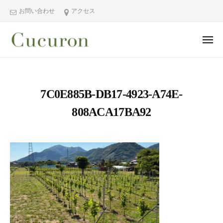
ー
コ
分
お問い合わせ
アクセス
ン
県
テ
中
メ
ン
津
ニ
ュ
大
大
市
ツ
ー
分
分
プ
へ
県
ラ
県
ス
7C0E885B-DB17-4923-A74E-
中
イ
中
キ
ベ
津
808ACA17BA92
津
ッ
ー
市
市
プ
ト
の
プ
フ
プ
ラ
ェ
ラ
イ
イ
イ
シ
ベ
ベ
ャ
ー
ー
ル
ト
ト
ヘ
サ