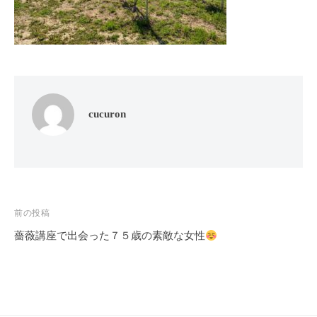
フ
ッ
ロ
ェ
ド
ン
ス
イ
C
パ
シ
u
エ
ャ
c
ス
ル
u
テ
cucuron
r
ヘ
サ
o
ッ
ロ
n
ン
ド
で
C
ス
す
u
パ
。
c
投
前の投稿
エ
お
u
薔薇講座で出会った７５歳の素敵な女性
稿
ス
客
r
テ
o
ナ
様
n
サ
に
ビ
気
ロ
ゲ
持