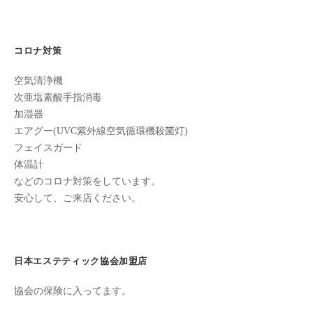
ン
ー
ち
C
の
シ
u
良
コロナ対策
ョ
c
い
ン
u
空気清浄機
時
r
次亜塩素酸手指消毒
間
加湿器
o
を
エアグー(UVC紫外線空気循環機殺菌灯)
す
n
フェイスガード
ご
体温計
し
などのコロナ対策をしています。
て
安心して、ご来店ください。
も
ら
う
た
日本エステティック協会加盟店
め
協会の保険に入ってます。
の
完