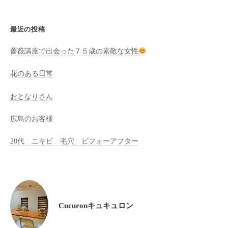
全
予
最近の投稿
約
制
薔薇講座で出会った７５歳の素敵な女性
の
プ
花のある日常
ラ
おとなりさん
イ
ベ
広島のお客様
ー
ト
20代 ニキビ 毛穴 ビフォーアフター
サ
ロ
ン
で
す
Cucuronキュキュロン
。
ま