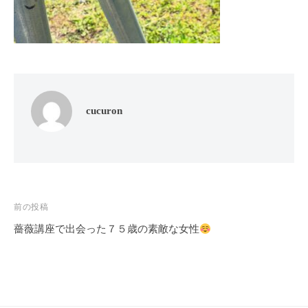
フ
ッ
ロ
ェ
ド
ン
ス
イ
C
パ
シ
u
エ
ャ
c
ス
ル
u
テ
cucuron
r
ヘ
サ
o
ッ
ロ
n
ン
ド
で
C
ス
す
u
パ
。
c
投
前の投稿
エ
お
u
薔薇講座で出会った７５歳の素敵な女性
稿
ス
客
r
テ
o
ナ
様
n
サ
に
ビ
気
ロ
ゲ
持