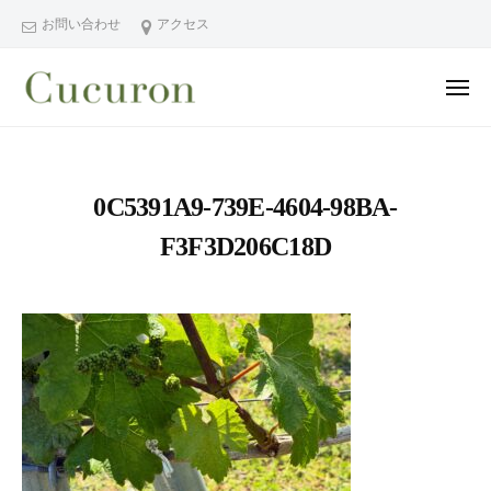
ー
コ
分
お問い合わせ
アクセス
ン
県
テ
中
メ
ン
津
ニ
ュ
大
大
市
ツ
ー
分
分
プ
へ
県
ラ
県
ス
0C5391A9-739E-4604-98BA-
中
イ
中
キ
ベ
津
F3F3D206C18D
津
ッ
ー
市
市
プ
ト
の
プ
フ
プ
ラ
ェ
ラ
イ
イ
イ
シ
ベ
ベ
ャ
ー
ー
ル
ト
ト
ヘ
サ