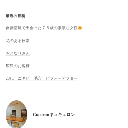
た
来
最近の投稿
た
い
薔薇講座で出会った７５歳の素敵な女性
と
花のある日常
思
っ
おとなりさん
て
も
広島のお客様
ら
え
20代 ニキビ 毛穴 ビフォーアフター
る
サ
ロ
ン
を
Cucuronキュキュロン
心
が