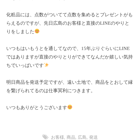
フ
ッ
ロ
ェ
ド
ン
化粧品には、点数がついてて点数を集めるとプレゼントがも
ス
イ
C
らえるのですが、先日広島のお客様と直接のLINEのやりと
パ
シ
u
りをしました
エ
ャ
c
ス
ル
u
テ
いつもはいもうとを通してなので、15年ぶりぐらいにLINE
r
ヘ
サ
ではありますが直接のやりとりができてなんだか嬉しい気持
o
ッ
ロ
ちでいっぱいです
n
ン
ド
で
C
ス
明日商品を発送予定ですが、遠い土地で、商品をとおして縁
す
u
パ
を繋げられてるのは仕事冥利につきます。
。
c
エ
お
u
ス
客
r
いつもありがとうございます
テ
o
様
n
サ
に
気
ロ
お客様
,
商品
,
広島
,
発送
持