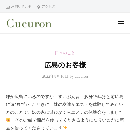
ー
コ
分
お問い合わせ
アクセス
ン
県
テ
中
メ
ン
津
ニ
ュ
大
大
市
ツ
ー
分
分
プ
へ
県
ラ
県
ス
日々のこと
中
イ
中
キ
ベ
津
広島のお客様
津
ッ
ー
市
市
プ
ト
の
2022年8月16日
by
cucuron
プ
フ
プ
ラ
ェ
ラ
妹が広島にいるのですが、ずいぶん昔、多分15年ほど前広島
イ
イ
イ
シ
に遊びに行ったときに、妹の友達がエステを体験してみたい
ベ
ベ
ャ
とのことで、妹の家に遊びがてらエステの体験会をしました
ー
ー
ル
そのご縁で商品を使ってくださるようになりいまだに商
ト
ト
ヘ
サ
品を使ってくださっています