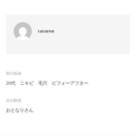
ン
ち
C
の
u
良
c
い
cucuron
u
時
r
間
o
を
す
n
ご
し
投
前の投稿
て
20代 ニキビ 毛穴 ビフォーアフター
稿
も
ナ
ら
次の投稿
ビ
う
おとなりさん
た
ゲ
め
ー
の
シ
完