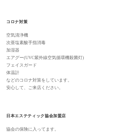
ョ
全
予
ン
約
コロナ対策
制
空気清浄機
の
次亜塩素酸手指消毒
プ
加湿器
ラ
エアグー(UVC紫外線空気循環機殺菌灯)
イ
フェイスガード
ベ
体温計
ー
などのコロナ対策をしています。
ト
安心して、ご来店ください。
サ
ロ
ン
で
日本エステティック協会加盟店
す
協会の保険に入ってます。
。
ま