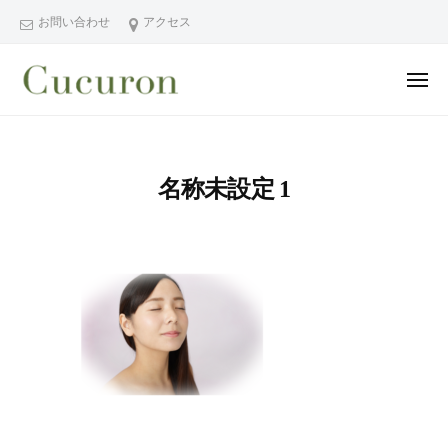
ー
コ
分
お問い合わせ
アクセス
ン
県
テ
中
メ
ン
津
ニ
ュ
大
大
市
ツ
ー
分
分
プ
へ
県
ラ
県
ス
名称未設定 1
中
イ
中
キ
ベ
津
津
ッ
ー
市
市
プ
ト
の
プ
フ
プ
ラ
ェ
ラ
イ
イ
イ
シ
ベ
ベ
ャ
ー
ー
ル
ト
ト
ヘ
サ