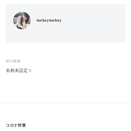
フ
ッ
ロ
ェ
ド
ン
ス
イ
C
turkeyturkey
パ
シ
u
エ
ャ
c
ス
ル
u
テ
r
ヘ
サ
o
ッ
ロ
投
前の投稿
n
ン
ド
名称未設定 1
で
稿
C
ス
す
u
ナ
パ
。
c
ビ
エ
お
u
ス
ゲ
客
r
テ
o
様
ー
n
サ
に
シ
気
ロ
コロナ対策
ョ
持