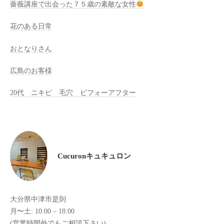
薔薇講座で出会った７５歳の素敵な女性
全
予
花のある日常
約
制
おとなりさん
の
広島のお客様
プ
ラ
20代 ニキビ 毛穴 ビフォーアフター
イ
ベ
ー
ト
サ
Cucuronキュキュロン
ロ
ン
で
す
大分県中津市是則
。
月〜土: 10:00 – 18:00
ま
(営業時間外でもご相談下さい)