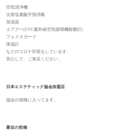
ン
ン
ち
空気清浄機
C
の
次亜塩素酸手指消毒
u
良
加湿器
c
い
エアグー(UVC紫外線空気循環機殺菌灯)
u
時
フェイスガード
r
間
体温計
o
などのコロナ対策をしています。
を
安心して、ご来店ください。
す
n
ご
し
て
日本エステティック協会加盟店
も
ら
協会の保険に入ってます。
う
た
め
最近の投稿
の
完