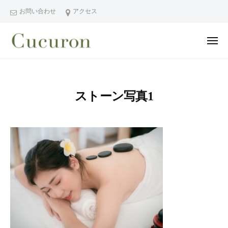
ー
コ
分
お問い合わせ
アクセス
ン
県
テ
中
メ
ン
津
ニ
ュ
大
大
市
ツ
ー
分
分
プ
へ
県
ラ
県
ス
ストーン写真1
中
イ
中
キ
ベ
津
津
ッ
ー
市
市
プ
ト
の
プ
フ
プ
ラ
ェ
ラ
イ
イ
イ
シ
ベ
ベ
ャ
ー
ー
ル
ト
ト
ヘ
サ