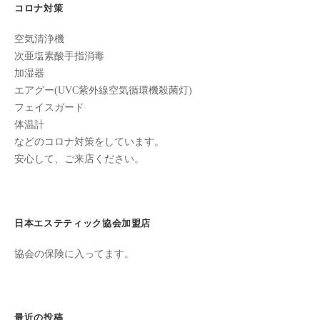
ン
コロナ対策
ョ
ち
C
の
ン
空気清浄機
u
良
次亜塩素酸手指消毒
c
い
加湿器
u
時
エアグー(UVC紫外線空気循環機殺菌灯)
r
間
フェイスガード
o
を
体温計
す
n
などのコロナ対策をしています。
ご
安心して、ご来店ください。
し
て
も
日本エステティック協会加盟店
ら
う
協会の保険に入ってます。
た
め
の
完
最近の投稿