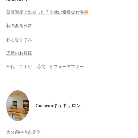
全
薔薇講座で出会った７５歳の素敵な女性
予
約
花のある日常
制
の
おとなりさん
プ
ラ
広島のお客様
イ
20代 ニキビ 毛穴 ビフォーアフター
ベ
ー
ト
サ
ロ
Cucuronキュキュロン
ン
で
す
。
大分県中津市是則
ま