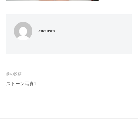
フ
ッ
ロ
ェ
ド
ン
ス
イ
C
パ
シ
u
cucuron
エ
ャ
c
ス
ル
u
テ
r
ヘ
サ
o
ッ
ロ
n
ン
ド
投
前の投稿
で
C
ス
す
u
ストーン写真1
稿
パ
。
c
ナ
エ
お
u
ス
ビ
客
r
テ
o
様
ゲ
n
サ
に
ー
気
ロ
シ
持