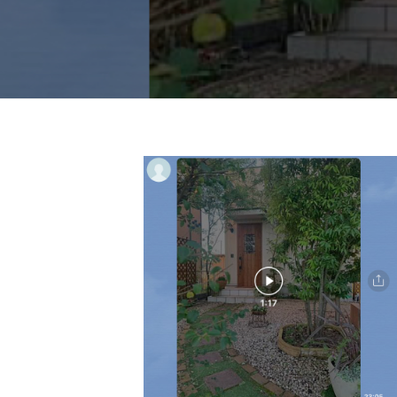
ド
ー
ー
ス
ト
ト
パ
サ
フ
エ
ロ
ス
ェ
ン
テ
イ
C
サ
シ
u
AJUH9364
ロ
c
ャ
ン
(1)
u
ル
C
r
ヘ
u
2021
o
c
ッ
年
n
u
ド
1
で
r
月
ス
す
o
8
パ
。
n
日
お