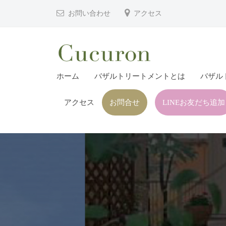
津
コ
お問い合わせ
アクセス
市
ン
プ
テ
ラ
ン
イ
ツ
大
大
ベ
ホーム
バザルトリートメントとは
バザル
へ
分
分
ー
ス
県
ト
アクセス
お問合せ
LINEお友だち追加
県
キ
フ
中
中
ッ
ェ
津
津
プ
イ
市
市
シ
の
プ
ャ
プ
ル
ラ
ラ
ヘ
イ
イ
ッ
ベ
ベ