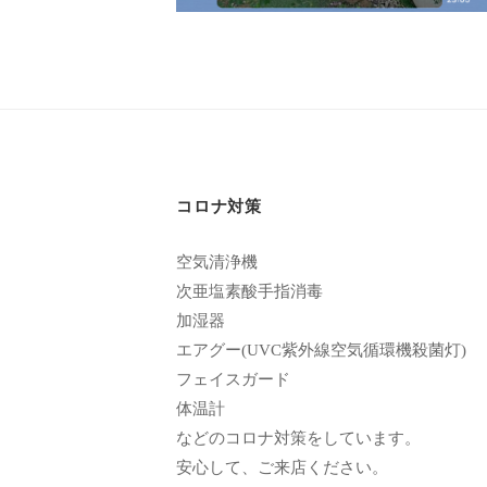
エ
by
客
ス
cucuron
様
テ
に
サ
気
ロ
持
ン
ち
コロナ対策
C
の
u
良
空気清浄機
い
c
次亜塩素酸手指消毒
時
加湿器
u
間
エアグー(UVC紫外線空気循環機殺菌灯)
r
を
フェイスガード
o
体温計
す
n
などのコロナ対策をしています。
ご
安心して、ご来店ください。
し