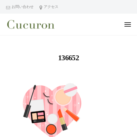
ー
コ
分
お問い合わせ
アクセス
ン
県
テ
中
メ
ン
津
ニ
ュ
大
大
市
ツ
ー
分
分
プ
へ
県
ラ
県
ス
136652
中
イ
中
キ
ベ
津
津
ッ
ー
市
市
プ
ト
の
プ
フ
プ
ラ
ェ
ラ
イ
イ
イ
シ
ベ
ベ
ャ
ー
ー
ル
ト
ト
ヘ
サ