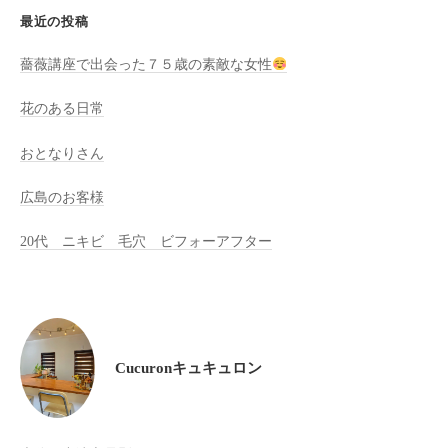
全
最近の投稿
予
薔薇講座で出会った７５歳の素敵な女性
約
制
花のある日常
の
プ
おとなりさん
ラ
イ
広島のお客様
ベ
20代 ニキビ 毛穴 ビフォーアフター
ー
ト
サ
ロ
ン
Cucuronキュキュロン
で
す
。
ま