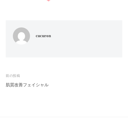
フ
ッ
ロ
ェ
ド
ン
ス
イ
C
パ
シ
u
エ
ャ
c
cucuron
ス
ル
u
テ
r
ヘ
サ
o
ッ
ロ
n
ン
ド
で
C
ス
投
前の投稿
す
u
パ
。
c
肌質改善フェイシャル
稿
エ
お
u
ナ
ス
客
r
ビ
テ
o
様
n
サ
に
ゲ
気
ロ
ー
持