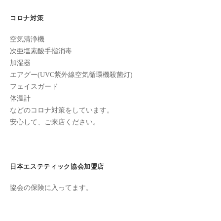
ン
シ
ち
C
コロナ対策
ョ
の
u
良
ン
空気清浄機
c
い
次亜塩素酸手指消毒
u
時
加湿器
r
間
エアグー(UVC紫外線空気循環機殺菌灯)
o
を
フェイスガード
す
n
体温計
ご
などのコロナ対策をしています。
し
安心して、ご来店ください。
て
も
ら
日本エステティック協会加盟店
う
た
協会の保険に入ってます。
め
の
完