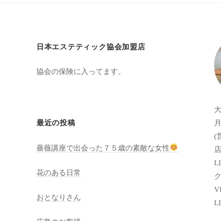
日本エステティック協会加盟店
協会の保険に入ってます。
月
最近の投稿
(
薔薇講座で出会った７５歳の素敵な女性
店
LI
花のある日常
VI
おとなりさん
L