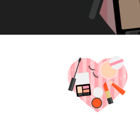
ド
ー
ー
ス
ト
ト
パ
サ
フ
エ
ロ
ス
ェ
ン
テ
イ
C
サ
シ
u
136652-
ロ
c
ャ
ン
1
u
ル
C
r
ヘ
u
2021
o
c
ッ
年
n
u
ド
3
で
r
月
ス
す
o
25
パ
。
n
日
お