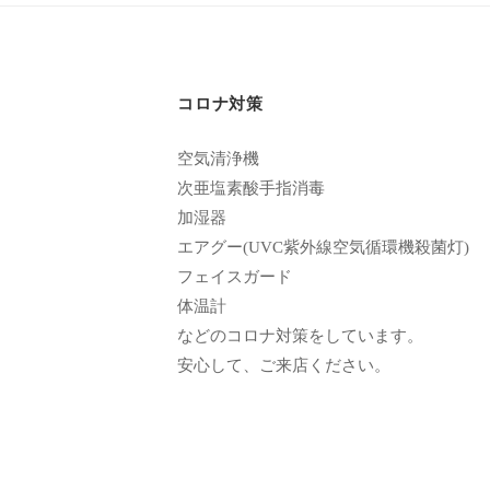
エ
by
客
ス
cucuron
様
テ
に
コロナ対策
サ
気
ロ
持
空気清浄機
ン
次亜塩素酸手指消毒
ち
C
加湿器
の
エアグー(UVC紫外線空気循環機殺菌灯)
u
良
フェイスガード
い
c
体温計
時
u
などのコロナ対策をしています。
間
r
安心して、ご来店ください。
を
o
す
n
ご
し