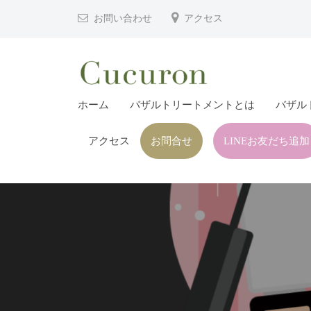
津
コ
お問い合わせ
アクセス
市
ン
プ
テ
ラ
ン
イ
ツ
大
大
ベ
ホーム
バザルトリートメントとは
バザル
へ
分
分
ー
ス
県
ト
アクセス
お問合せ
LINEお友だち追加
県
キ
フ
中
中
ッ
ェ
津
津
プ
イ
市
市
シ
の
プ
ャ
プ
ル
ラ
ラ
ヘ
イ
イ
ッ
ベ
ベ