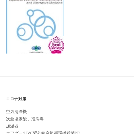
フ
2022
ッ
ロ
ェ
年
ド
ン
11
ス
イ
C
月
パ
シ
u
19
エ
ャ
c
日
ス
ル
u
by
テ
r
ヘ
turkeyturkey
サ
o
ッ
ロ
n
ン
ド
で
C
ス
す
u
パ
。
c
エ
お
u
コロナ対策
ス
客
r
テ
o
様
空気清浄機
n
サ
に
次亜塩素酸手指消毒
気
ロ
加湿器
持
エアグー(UVC紫外線空気循環機殺菌灯)