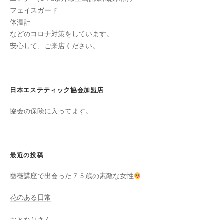
ン
ち
フェイスガード
C
の
体温計
u
良
などのコロナ対策をしています。
c
い
安心して、ご来店ください。
u
時
r
間
o
を
日本エステティック協会加盟店
す
n
ご
協会の保険に入ってます。
し
て
も
最近の投稿
ら
う
薔薇講座で出会った７５歳の素敵な女性
た
め
花のある日常
の
完
おとなりさん