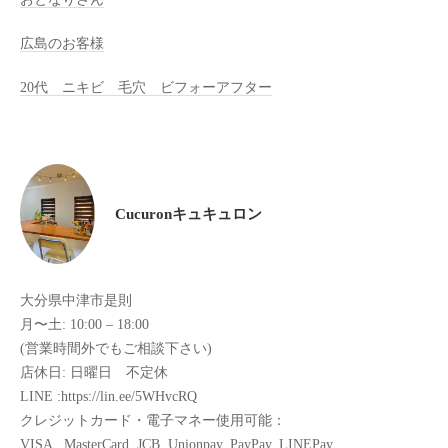
全
広島のお客様
予
約
20代 ニキビ 毛穴 ビフォーアフター
制
の
プ
ラ
イ
Cucuronキュキュロン
ベ
ー
ト
サ
大分県中津市是則
ロ
月〜土: 10:00 – 18:00
ン
(営業時間外でもご相談下さい)
で
店休日: 日曜日 不定休
す
LINE :https://lin.ee/5WHvcRQ
。
クレジットカード・電子マネー使用可能：
VISA . MasterCard. JCB. Unionpay. PayPay. LINEPay
ま