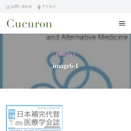
ー
コ
分
お問い合わせ
アクセス
ン
県
テ
中
メ
ン
津
ニ
ュ
大
大
市
ツ
ー
分
分
プ
へ
県
ラ
県
ス
IMAGE6 1
中
イ
中
キ
ベ
津
image6-1
津
ッ
ー
市
市
プ
ト
の
プ
フ
プ
ラ
ェ
ラ
イ
イ
イ
シ
ベ
ベ
image6-
ャ
ー
ー
1
ル
ト
ト
ヘ
サ