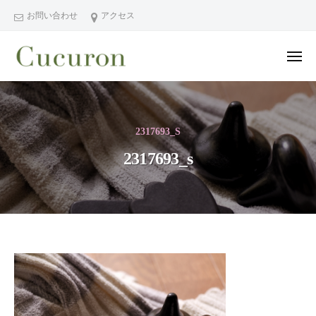
ー
コ
分
お問い合わせ
アクセス
ン
県
テ
中
メ
ン
津
ニ
ュ
大
大
市
ツ
ー
分
分
プ
へ
県
ラ
県
ス
2317693_S
中
イ
中
キ
ベ
津
2317693_s
津
ッ
ー
市
市
プ
ト
の
プ
フ
プ
ラ
ェ
ラ
イ
イ
イ
シ
ベ
ベ
2317693_s
ャ
ー
ー
ル
ト
2022
ト
ヘ
サ
年