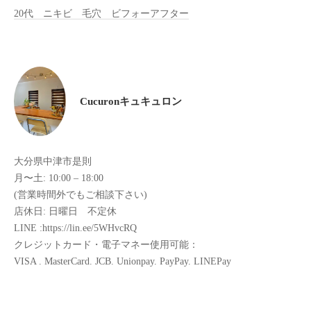
20代 ニキビ 毛穴 ビフォーアフター
全
予
約
制
の
プ
Cucuronキュキュロン
ラ
イ
ベ
大分県中津市是則
ー
月〜土: 10:00 – 18:00
ト
(営業時間外でもご相談下さい)
サ
店休日: 日曜日 不定休
ロ
LINE :https://lin.ee/5WHvcRQ
ン
クレジットカード・電子マネー使用可能：
で
VISA . MasterCard. JCB. Unionpay. PayPay. LINEPay
す
。
ま