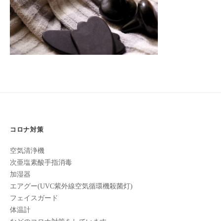
フ
ッ
ロ
11
ェ
ド
月
ン
ス
イ
18
C
パ
シ
日
u
エ
ャ
by
c
ス
turkeyturkey
ル
u
テ
r
ヘ
サ
o
ッ
ロ
n
ン
ド
で
C
ス
コロナ対策
す
u
パ
。
c
空気清浄機
エ
お
u
次亜塩素酸手指消毒
ス
客
r
加湿器
テ
o
様
エアグー(UVC紫外線空気循環機殺菌灯)
n
サ
に
フェイスガード
気
ロ
体温計
持