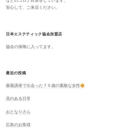
ン
などのコロナ対策をしています。
ち
安心して、ご来店ください。
C
の
u
良
c
い
u
日本エステティック協会加盟店
時
r
間
協会の保険に入ってます。
o
を
す
n
ご
し
最近の投稿
て
薔薇講座で出会った７５歳の素敵な女性
も
ら
花のある日常
う
た
おとなりさん
め
の
広島のお客様
完